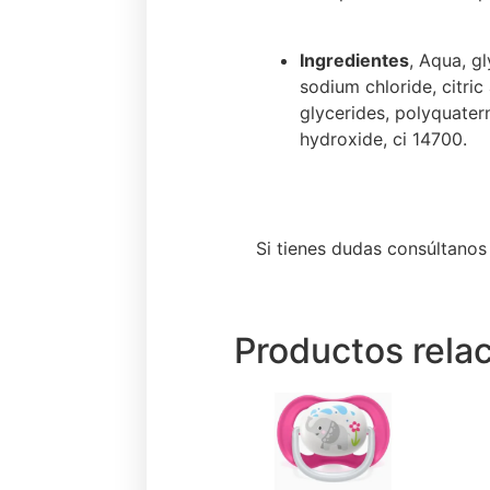
Ingredientes
, Aqua, g
sodium chloride, citri
glycerides, polyquater
hydroxide, ci 14700.
Si tienes dudas consúltano
Productos rela