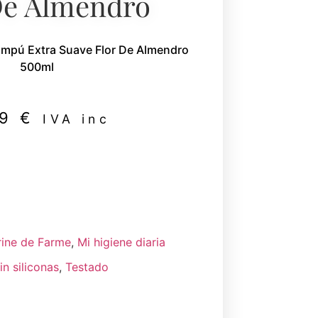
De Almendro
mpú Extra Suave Flor De Almendro
500ml
49
€
IVA inc
ine de Farme
,
Mi higiene diaria
in siliconas
,
Testado