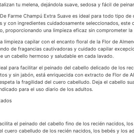
talizan tu melena, dejándola suave, sedosa y fácil de peinar
De Farme Champú Extra Suave es ideal para todo tipo de c
s y con ingredientes cuidadosamente seleccionados, este c
do, proporcionando una limpieza eficaz sin comprometer la 
a limpieza capilar con el encanto floral de la Flor de Alme
mundo de fragancias cautivadoras y cuidado capilar excepc
de un cabello hermoso y saludable en cada lavado.
al para facilitar el peinado del cabello delicado de los rec
fatos y sin jabón, está enriquecida con extracto de Flor d
espeta la fragilidad del cuero cabelludo. Deja el cabello s
ndicado para el uso diario de los adultos.
tados
ilita el peinado del cabello fino de los recién nacidos, los
el cuero cabelludo de los recién nacidos, los bebés y los ad