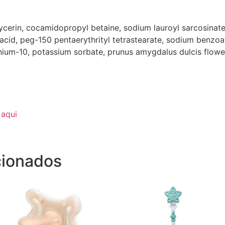
lycerin, cocamidopropyl betaine, sodium lauroyl sarcosinate
c acid, peg-150 pentaerythrityl tetrastearate, sodium benzoa
nium-10, potassium sorbate, prunus amygdalus dulcis flower
s
aqui
cionados