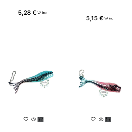
5,28
€
IVA inc
5,15
€
IVA inc