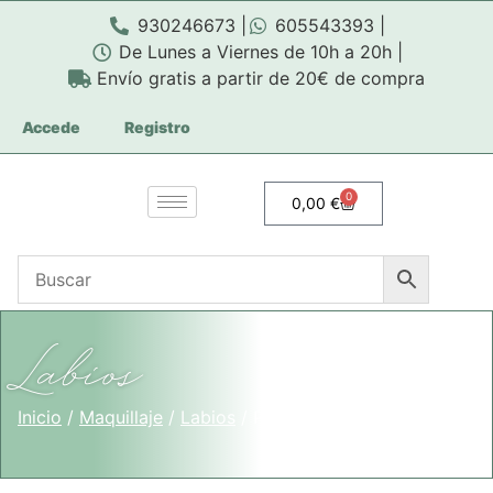
930246673 |
605543393 |
De Lunes a Viernes de 10h a 20h |
Envío gratis a partir de 20€ de compra
Accede
Registro
0
0,00
€
Labios
Inicio
/
Maquillaje
/
Labios
/ Página 5