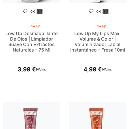
Low up
Low up
Low Up Desmaquillante
Low Up My Lips Maxi
De Ojos | Limpiador
Volume & Color |
Suave Con Extractos
Voluminizador Labial
Naturales – 75 Ml
Instantáneo – Fresa 10ml
3,99
€
4,99
€
IVA inc
IVA inc